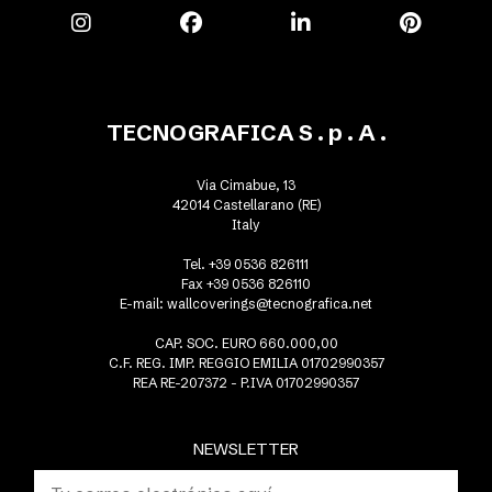
TECNOGRAFICA S . p . A .
Via Cimabue, 13
42014 Castellarano (RE)
Italy
Tel. +39 0536 826111
Fax +39 0536 826110
E-mail:
wallcoverings@tecnografica.net
CAP. SOC. EURO 660.000,00
C.F. REG. IMP. REGGIO EMILIA 01702990357
REA RE-207372 - P.IVA 01702990357
NEWSLETTER