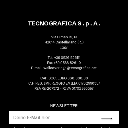
TECNOGRAFICA S . p . A .
Via Cimabue, 13
42014 Castellarano (RE)
Italy
Tel. +39 0536 826111
Fax +39 0536 826110
E-mail:
wallcoverings@tecnografica.net
CAP. SOC. EURO 660.000,00
C.F. REG. IMP. REGGIO EMILIA 01702990357
REA RE-207372 - P.IVA 01702990357
NEWSLETTER