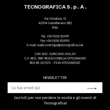
TECNOGRAFICA S . p . A .
Via Cimabue, 13
42014 Castellarano (RE)
Italy
Tel. +39 0536 826111
Fax +39 0536 826110
E-mail:
wallcoverings@tecnografica.net
CAP. SOC. EURO 660.000,00
C.F. REG. IMP. REGGIO EMILIA 01702990357
REA RE-207372 - P.IVA 01702990357
NEWSLETTER
Iscriviti per non perdere le novità e gli eventi di
Tecnografica!