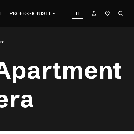
I
PROFESSIONISTI
IT
era
 Apartment
era