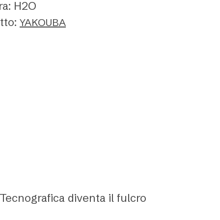
ura: H2O
tto:
YAKOUBA
i Tecnografica diventa il fulcro