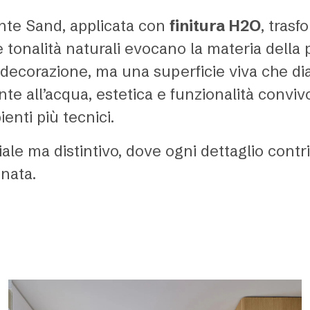
ante Sand, applicata con
finitura H2O
, trasf
tonalità naturali evocano la materia della 
decorazione, ma una superficie viva che dial
nte all’acqua, estetica e funzionalità conv
enti più tecnici.
iale ma distintivo, dove ogni dettaglio cont
inata.