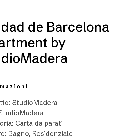
udad de Barcelona
artment by
udioMadera
rmazioni
tto: StudioMadera
 StudioMadera
ria: Carta da parati
re: Bagno, Residenziale