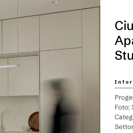
Ci
Ap
St
Info
Proge
Foto:
Catego
Setto