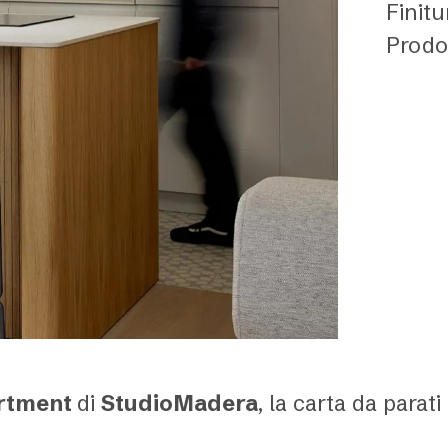
Finit
Prodo
artment
di
StudioMadera
, la carta da parat