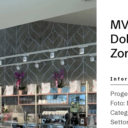
MV 
Do
Zo
Info
Proge
Foto:
Catego
Settor