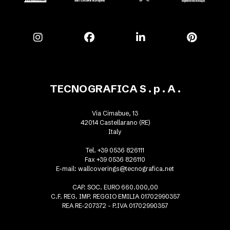
TECNOGRAFICA S . p . A .
Via Cimabue, 13
42014 Castellarano (RE)
Italy
Tel. +39 0536 826111
Fax +39 0536 826110
E-mail:
wallcoverings@tecnografica.net
CAP. SOC. EURO 660.000,00
C.F. REG. IMP. REGGIO EMILIA 01702990357
REA RE-207372 - P.IVA 01702990357