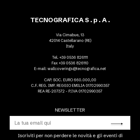
TECNOGRAFICA S . p . A .
Via Cimabue, 13
42014 Castellarano (RE)
Italy
Tel. +39 0536 826111
Fax +39 0536 826110
E-mail:
wallcoverings@tecnografica.net
CAP. SOC. EURO 660.000,00
C.F. REG. IMP. REGGIO EMILIA 01702990357
REA RE-207372 - P.IVA 01702990357
NEWSLETTER
Iscriviti per non perdere le novità e gli eventi di