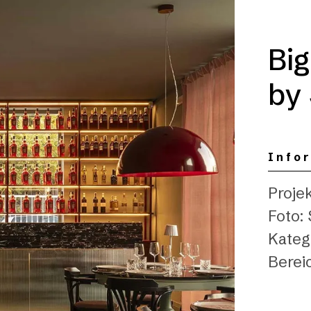
Big
by
Info
Proje
Foto:
Kateg
Berei