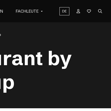
EN
FACHLEUTE
DE
p
urant by
up