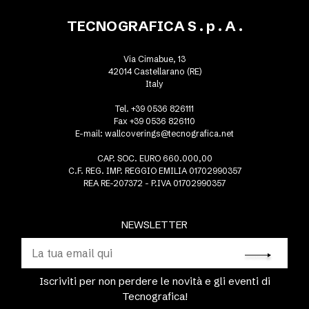
TECNOGRAFICA S . p . A .
Via Cimabue, 13
42014 Castellarano (RE)
Italy
Tel. +39 0536 826111
Fax +39 0536 826110
E-mail:
wallcoverings@tecnografica.net
CAP. SOC. EURO 660.000,00
C.F. REG. IMP. REGGIO EMILIA 01702990357
REA RE-207372 - P.IVA 01702990357
NEWSLETTER
Iscriviti per non perdere le novità e gli eventi di
Tecnografica!