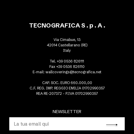
TECNOGRAFICA S . p . A .
Via Cimabue, 13
42014 Castellarano (RE)
Italy
Tel. +39 0536 826111
Fax +39 0536 826110
E-mail:
wallcoverings@tecnografica.net
CAP. SOC. EURO 660.000,00
C.F. REG. IMP. REGGIO EMILIA 01702990357
REA RE-207372 - P.IVA 01702990357
NEWSLETTER