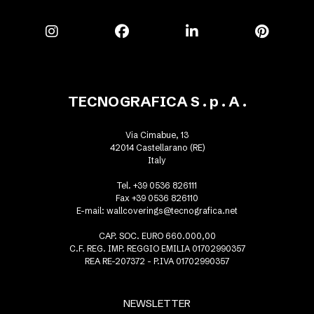
TECNOGRAFICA S . p . A .
Via Cimabue, 13
42014 Castellarano (RE)
Italy
Tel. +39 0536 826111
Fax +39 0536 826110
E-mail:
wallcoverings@tecnografica.net
CAP. SOC. EURO 660.000,00
C.F. REG. IMP. REGGIO EMILIA 01702990357
REA RE-207372 - P.IVA 01702990357
NEWSLETTER