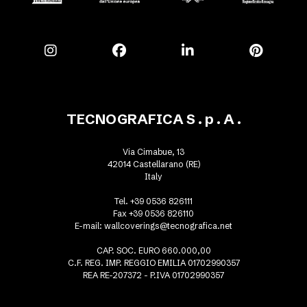
TECNOGRAFICA S . p . A .
Via Cimabue, 13
42014 Castellarano (RE)
Italy
Tel. +39 0536 826111
Fax +39 0536 826110
E-mail:
wallcoverings@tecnografica.net
CAP. SOC. EURO 660.000,00
C.F. REG. IMP. REGGIO EMILIA 01702990357
REA RE-207372 - P.IVA 01702990357