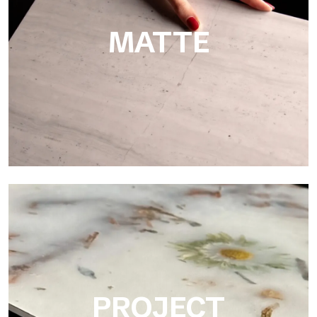
MATTE
Matte
Ultralight Matte es una placa decorativa con acabado satinado
mate que emula la elegancia táctil de los mármoles y las
piedras lisas, a partir de escaneos de placas de material
natural.
PROJECT