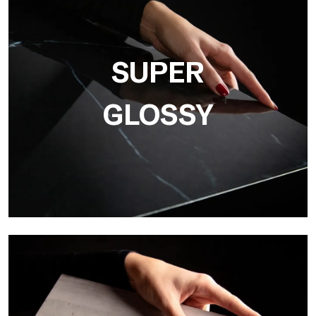
Ultralight 3D de Tecnografica integra gráficos y
tridimensionalidad, ideal para la reproducción de texturas
realistas como el hormigón, la madera y la piedra natural.
SUPER
GLOSSY
Super Glossy
Ultralight Super Glossy es la superficie brillante con efecto
espejo de Tecnografica, perfecta para revestimientos lujosos
en hoteles, spas, baños y en el sector marítimo.