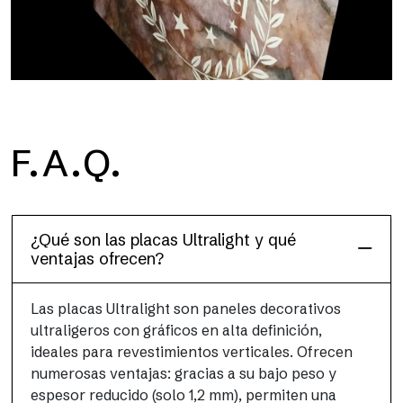
F.A.Q.
Floor
Este acabado para suelos, resistente y ligero (PEI 4; R10), ha
sido diseñado para combinar rendimiento y practicidad
¿Qué son las placas Ultralight y qué
ventajas ofrecen?
Las placas Ultralight son paneles decorativos
ultraligeros con gráficos en alta definición,
ideales para revestimientos verticales. Ofrecen
numerosas ventajas: gracias a su bajo peso y
espesor reducido (solo 1,2 mm), permiten una