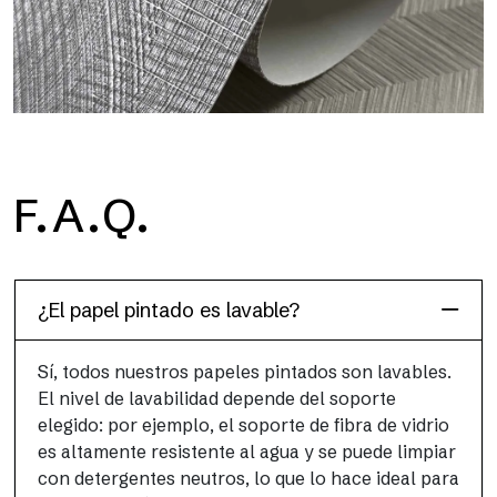
F.A.Q.
Infinity
Patrones repetitivos con una marcada componente material y
estructurada, inspirados en el papel pintado tradicional.
¿El papel pintado es lavable?
Sí, todos nuestros papeles pintados son lavables.
El nivel de lavabilidad depende del soporte
elegido: por ejemplo, el soporte de fibra de vidrio
es altamente resistente al agua y se puede limpiar
con detergentes neutros, lo que lo hace ideal para