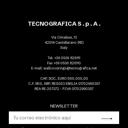
TECNOGRAFICA S . p . A .
Via Cimabue, 13
42014 Castellarano (RE)
Italy
Tel. +39 0536 826111
Fax +39 0536 826110
E-mail:
wallcoverings@tecnografica.net
CAP. SOC. EURO 660.000,00
C.F. REG. IMP. REGGIO EMILIA 01702990357
REA RE-207372 - P.IVA 01702990357
NEWSLETTER