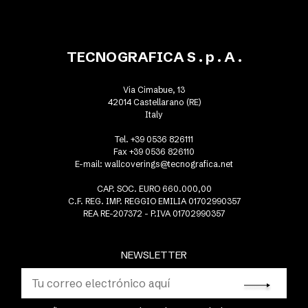
TECNOGRAFICA S . p . A .
Via Cimabue, 13
42014 Castellarano (RE)
Italy
Tel. +39 0536 826111
Fax +39 0536 826110
E-mail:
wallcoverings@tecnografica.net
CAP. SOC. EURO 660.000,00
C.F. REG. IMP. REGGIO EMILIA 01702990357
REA RE-207372 - P.IVA 01702990357
NEWSLETTER