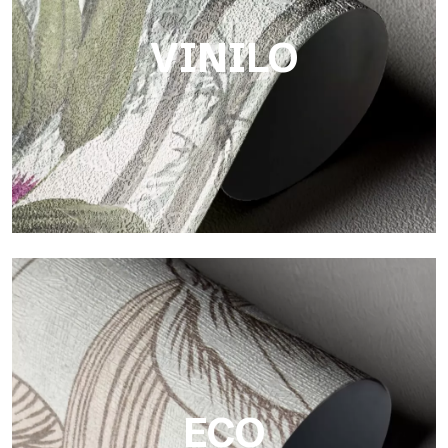
VINILO
Vinilo
Los acabados vinílicos de los papeles pintados de
Tecnografica ofrecen superficies resistentes, texturizadas y
visualmente sofisticadas.
ECO