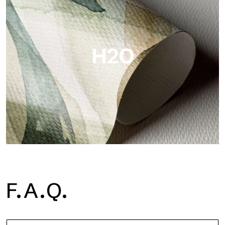
Metal es el papel pintado metálico de Tecnografica, con
reflejos metálicos únicos que resaltan los colores oro, plata,
cobre y ricos.
H2O
H2O
F.A.Q.
H2O es el papel pintado de baño de fibra de vidrio
impermeable, ideal para cabinas de ducha y ambientes
húmedos, con alta resolución y colores brillantes.