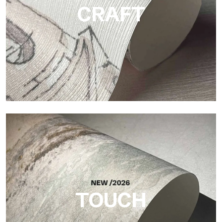
CRAFT
Craft
Acabado inspirado en las fibras naturales, con un relieve
esencial que aporta equilibrio, profundidad y una materialidad
elegante a la superficie.
TOUCH