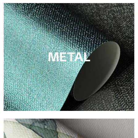
ECO
Eco de Tecnografica es el papel pintado ecológico de fibra de
celulosa: soporte sostenible, sin PVC, con colores claros y de
alta calidad.
METAL
Metal