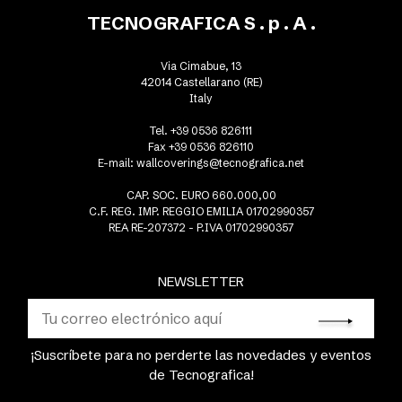
TECNOGRAFICA S . p . A .
Via Cimabue, 13
42014 Castellarano (RE)
Italy
Tel. +39 0536 826111
Fax +39 0536 826110
E-mail:
wallcoverings@tecnografica.net
CAP. SOC. EURO 660.000,00
C.F. REG. IMP. REGGIO EMILIA 01702990357
REA RE-207372 - P.IVA 01702990357
NEWSLETTER
¡Suscríbete para no perderte las novedades y eventos
de Tecnografica!