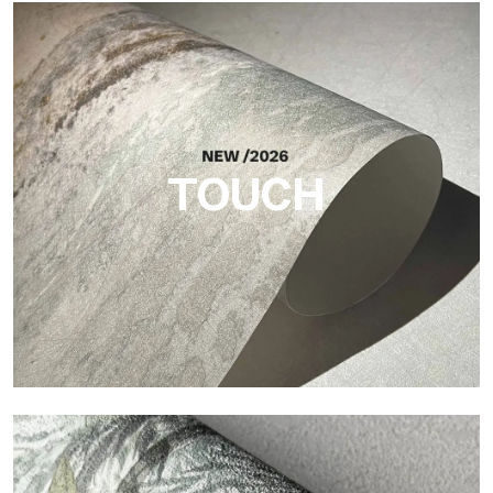
Craft
Acabado inspirado en las fibras naturales, con un relieve
esencial que aporta equilibrio, profundidad y una materialidad
elegante a la superficie.
TOUCH
Touch