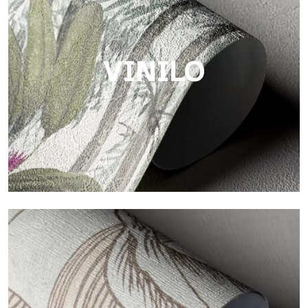
Acabado con trama fibrosa e irregular, con una textura suave
que aporta calidez y autenticidad a la superficie.
VINILO
Vinilo
Los acabados vinílicos de los papeles pintados de
Tecnografica ofrecen superficies resistentes, texturizadas y
visualmente sofisticadas.