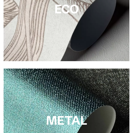
ECO
ECO
Eco de Tecnografica es el papel pintado ecológico de fibra de
celulosa: soporte sostenible, sin PVC, con colores claros y de
alta calidad.
METAL