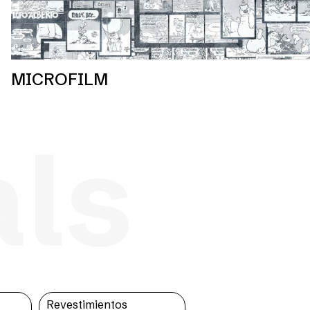
MICROFILM
als
s
Revestimientos