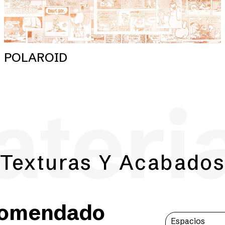
POLAROID
teri
Texturas Y Acabado
comendado
Espacios