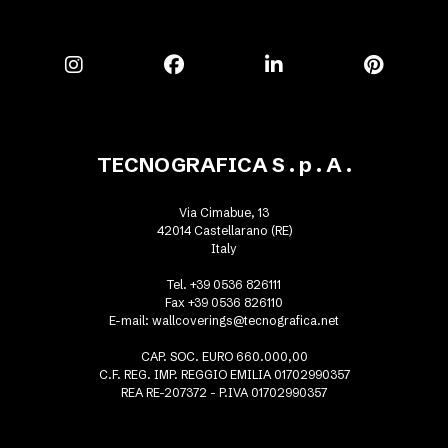
TECNOGRAFICA S . p . A .
Via Cimabue, 13
42014 Castellarano (RE)
Italy
Tel. +39 0536 826111
Fax +39 0536 826110
E-mail:
wallcoverings@tecnografica.net
CAP. SOC. EURO 660.000,00
C.F. REG. IMP. REGGIO EMILIA 01702990357
REA RE-207372 - P.IVA 01702990357