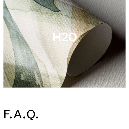
Metal es el papel pintado metálico de Tecnografica, con
reflejos metálicos únicos que resaltan los colores oro, plata,
cobre y ricos.
H2O
H2O
F.A.Q.
H2O es el papel pintado de baño de fibra de vidrio
impermeable, ideal para cabinas de ducha y ambientes
húmedos, con alta resolución y colores brillantes.