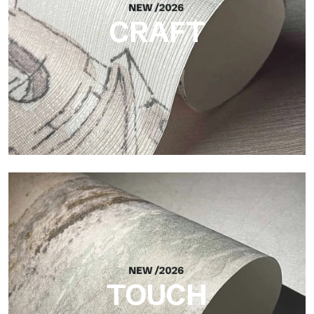
CRAFT
Craft
Acabado inspirado en las fibras naturales, con un relieve
esencial que aporta equilibrio, profundidad y una materialidad
elegante a la superficie.
TOUCH