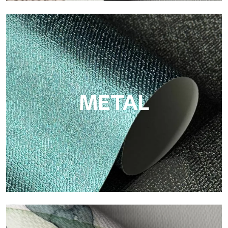
ECO
Eco de Tecnografica es el papel pintado ecológico de fibra de
celulosa: soporte sostenible, sin PVC, con colores claros y de
alta calidad.
METAL
Metal