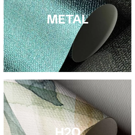
METAL
Metal
Metal es el papel pintado metálico de Tecnografica, con
reflejos metálicos únicos que resaltan los colores oro, plata,
cobre y ricos.
H2O