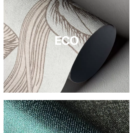
Vinilo
Los acabados vinílicos de los papeles pintados de
Tecnografica ofrecen superficies resistentes, texturizadas y
visualmente sofisticadas.
ECO
ECO
Eco de Tecnografica es el papel pintado ecológico de fibra de
celulosa: soporte sostenible, sin PVC, con colores claros y de
alta calidad.