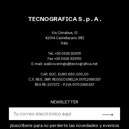
TECNOGRAFICA S . p . A .
Via Cimabue, 13
42014 Castellarano (RE)
Italy
Tel. +39 0536 826111
Fax +39 0536 826110
E-mail:
wallcoverings@tecnografica.net
CAP. SOC. EURO 660.000,00
C.F. REG. IMP. REGGIO EMILIA 01702990357
REA RE-207372 - P.IVA 01702990357
NEWSLETTER
¡Suscríbete para no perderte las novedades y eventos