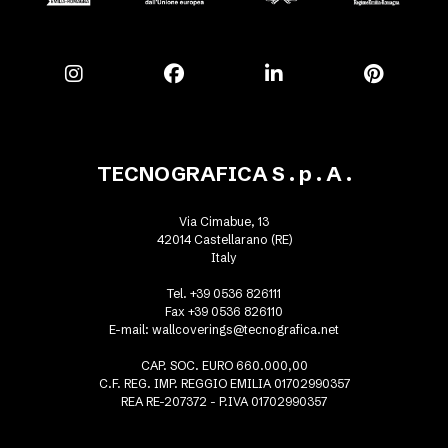
TECNOGRAFICA S . p . A .
Via Cimabue, 13
42014 Castellarano (RE)
Italy
Tel. +39 0536 826111
Fax +39 0536 826110
E-mail:
wallcoverings@tecnografica.net
CAP. SOC. EURO 660.000,00
C.F. REG. IMP. REGGIO EMILIA 01702990357
REA RE-207372 - P.IVA 01702990357