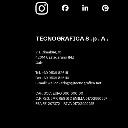
TECNOGRAFICA S . p . A .
Via Cimabue, 13
42014 Castellarano (RE)
Italy
Tel. +39 0536 826111
Fax +39 0536 826110
E-mail:
wallcoverings@tecnografica.net
CAP. SOC. EURO 660.000,00
C.F. REG. IMP. REGGIO EMILIA 01702990357
REA RE-207372 - P.IVA 01702990357