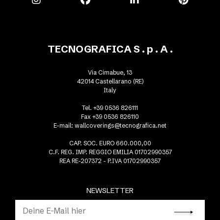
TECNOGRAFICA S . p . A .
Via Cimabue, 13
42014 Castellarano (RE)
Italy
Tel. +39 0536 826111
Fax +39 0536 826110
E-mail:
wallcoverings@tecnografica.net
CAP. SOC. EURO 660.000,00
C.F. REG. IMP. REGGIO EMILIA 01702990357
REA RE-207372 - P.IVA 01702990357
NEWSLETTER