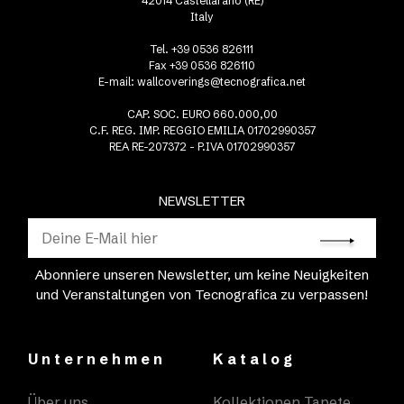
42014 Castellarano (RE)
Italy
Tel. +39 0536 826111
Fax +39 0536 826110
E-mail:
wallcoverings@tecnografica.net
CAP. SOC. EURO 660.000,00
C.F. REG. IMP. REGGIO EMILIA 01702990357
REA RE-207372 - P.IVA 01702990357
NEWSLETTER
Abonniere unseren Newsletter, um keine Neuigkeiten
und Veranstaltungen von Tecnografica zu verpassen!
Unternehmen
Katalog
Über uns
Kollektionen Tapete