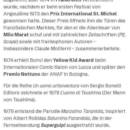
wurde, nachdem er beim ersten Festival von
Angoulême 1973 den
Prix International St. Michel
gewonnen hatte. Dieser Preis öffnete ihm die Türen des
französischen Marktes, für den er die Abenteuer von
Milo Marat
schuf und mit zahlreichen Zeitschriften (
Pif
,
Scope
) sowie mit frankophonen Autoren –
insbesondere Claude Moliterni – zusammenarbeitete.
1974 erhielt Bonvi den
Yellow Kid Award
beim
Internationalen Comic-Salon von Lucca und später den
Premio Nettuno
der ANAF in Bologna.
Für die Reihe
Un uomo un’avventura
von Sergio Bonelli
Editore zeichnete er 1978
L’uomo di Tsushima
(Der Mann
von Tsushima).
1979 entstand die Parodie
Marzolino Tarantola
, inspiriert
von Albert Robidas
Saturnino Farandola
, die in der
Fernsehsendung
Supergulp!
ausgestrahlt wurde.