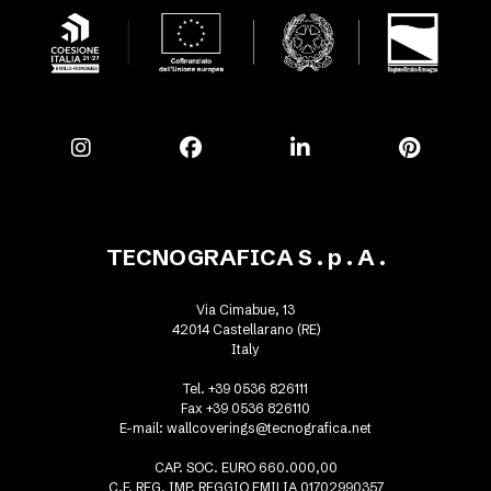
TECNOGRAFICA S . p . A .
Via Cimabue, 13
42014 Castellarano (RE)
Italy
Tel. +39 0536 826111
Fax +39 0536 826110
E-mail:
wallcoverings@tecnografica.net
CAP. SOC. EURO 660.000,00
C.F. REG. IMP. REGGIO EMILIA 01702990357