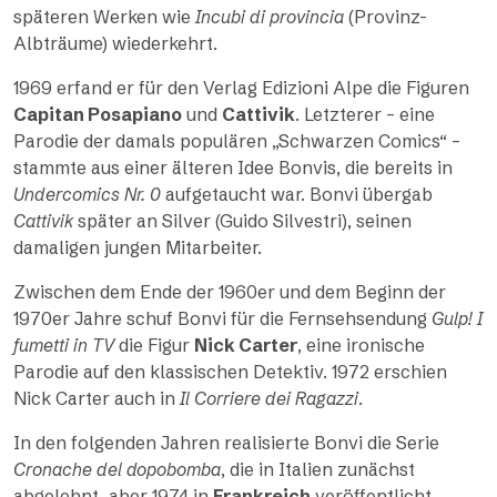
späteren Werken wie
Incubi di provincia
(Provinz-
Albträume) wiederkehrt.
1969 erfand er für den Verlag Edizioni Alpe die Figuren
Capitan Posapiano
und
Cattivik
. Letzterer – eine
Parodie der damals populären „Schwarzen Comics“ –
stammte aus einer älteren Idee Bonvis, die bereits in
Undercomics Nr. 0
aufgetaucht war. Bonvi übergab
Cattivik
später an Silver (Guido Silvestri), seinen
damaligen jungen Mitarbeiter.
Zwischen dem Ende der 1960er und dem Beginn der
1970er Jahre schuf Bonvi für die Fernsehsendung
Gulp! I
fumetti in TV
die Figur
Nick Carter
, eine ironische
Parodie auf den klassischen Detektiv. 1972 erschien
Nick Carter auch in
Il Corriere dei Ragazzi
.
In den folgenden Jahren realisierte Bonvi die Serie
Cronache del dopobomba
, die in Italien zunächst
abgelehnt, aber 1974 in
Frankreich
veröffentlicht