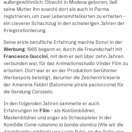
außergewöhnlich: Obwohl in Modena geboren, ließ
seine Mutter ihn sowohl dort als auch in Parma
registrieren, um zwei Lebensmittelkarten zu erhalten –
ein cleverer Schachzug in den schwierigen Jahren der
Kriegsrationierung.
Seine erste berufliche Erfahrung machte Bonvi in der
Werbung
. 1965 begann er, durch die Freundschaft mit
Francesco Guccini
, mit dem er seit über zehn Jahren
verbunden war, für das Animationsstudio Vinder Film zu
arbeiten. Dort war er an der Produktion berühmter
Werbespots beteiligt, darunter die Zeichentrickserie
der Amarena Fabbri (Salomone pirata pacioccone) für
die Sendung
Carosello
.
In den folgenden Jahren sammelte er auch
Erfahrungen im
Film
– als Kostümbildner,
Maskenbildner und sogar als Schauspieler in der
Komödie
Come rubammo la bomba atomica
(Wie wir die
Atombombe stahlen) von Lucio Fulci, an der Seite von