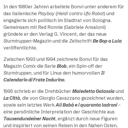
In den 1980er Jahren arbeitete Bonvi unter anderem für
das italienische
Playboy
(
Heidi contro Ufo Robot
) und
engagierte sich politisch im Stadtrat von Bologna.
Gemeinsam mit Red Ronnie (Gabriele Ansaloni)
gründete er den Verlag G. Vincent, der das neue
Sturmtruppen
-Magazin und die Zeitschrift
Be Bop a Lula
veröffentlichte.
Zwischen 1993 und 1994 zeichnete Bonvi für das
Magazin
Comix
die Serie
Blob
, ein Spin-off der
Sturmtruppen
, und für Linus den humorvollen
Il
Calendario di Frate Indurino
.
1995 schrieb er die Drehbücher
Maledetta Galassia
und
La Città
, die von Giorgio Cavazzano gezeichnet wurden,
sowie sein letztes Werk
Alì Babà e i quaranta ladroni
–
eine persönliche Interpretation der Geschichte aus
Tausendundeiner Nacht
, ergänzt durch neue Figuren
und inspiriert von seinen Reisen in den Nahen Osten.