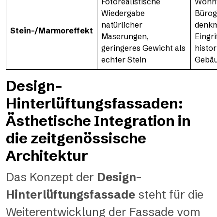
Fotorealistische
Wohnf
Wiedergabe
Bürog
natürlicher
denkm
Stein-/Marmoreffekt
Maserungen,
Eingri
geringeres Gewicht als
histo
echter Stein
Gebä
Design-
Hinterlüftungsfassaden:
Ästhetische Integration in
die zeitgenössische
Architektur
Das Konzept der
Design-
Hinterlüftungsfassade
steht für die
Weiterentwicklung der Fassade vom