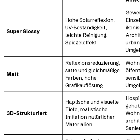
Gewer
Hohe Solarreflexion,
Einze
UV-Beständigkeit,
ikoni
Super Glossy
leichte Reinigung.
Archit
Spiegeleffekt
urban
Umge
Reflexionsreduzierung,
Wohn
satte und gleichmäßige
öffen
Matt
Farben, hohe
sensib
Grafikauflösung
Umge
Hospit
Haptische und visuelle
geho
Tiefe, realistische
3D-Strukturiert
Wohn
Imitation natürlicher
archi
Materialien
Sanie