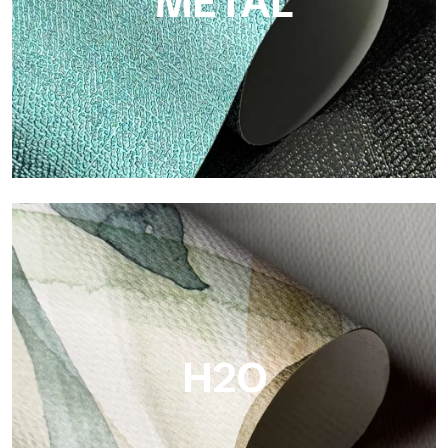
METAL
Metal
Metal ist die metallische Tapete von Tecnografica, mit
einzigartigen metallischen Reflexen, die Gold-, Silber-, Kupfer-
und satte Farben hervorheben.
H2O