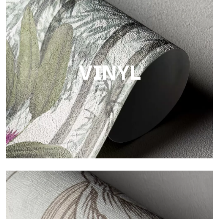
Touch
Oberfläche mit faseriger und unregelmäßiger Struktur und
einer weichen Textur, die Wärme und Authentizität vermittelt.
VINYL
Vinyl
Die Vinyloberflächen der Tapeten von Tecnografica bieten
widerstandsfähige, strukturierte und optisch anspruchsvolle