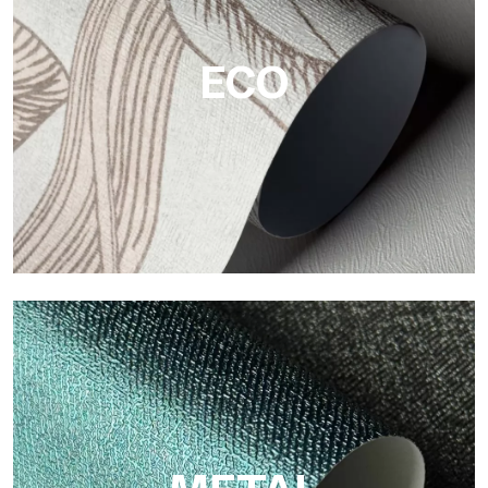
Flächen.
ECO
ECO
Eco von Tecnografica ist die ökologische Tapete aus
Zellulosefaser: nachhaltige Unterstützung, ohne PVC, mit
hellen Farben und hoher Qualität.