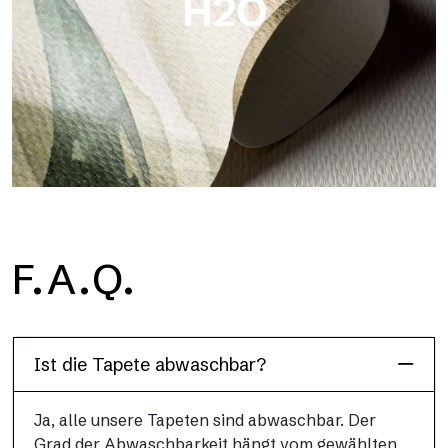
H2O
H2O
F.A.Q.
H2O ist die wasserdichte Glasfaser-Badezimmertapete, ideal
für Duschkabinen und feuchte Umgebungen, mit hoher
Auflösung und brillanten Farben.
Ist die Tapete abwaschbar?
Ja, alle unsere Tapeten sind abwaschbar. Der
Grad der Abwaschbarkeit hängt vom gewählten