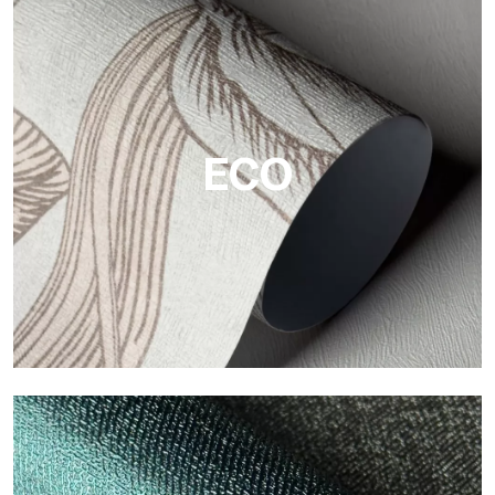
Vinyl
Die Vinyloberflächen der Tapeten von Tecnografica bieten
widerstandsfähige, strukturierte und optisch anspruchsvolle
Flächen.
ECO
ECO
Eco von Tecnografica ist die ökologische Tapete aus