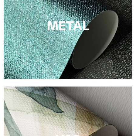
Zellulosefaser: nachhaltige Unterstützung, ohne PVC, mit
hellen Farben und hoher Qualität.
METAL
Metal
Metal ist die metallische Tapete von Tecnografica, mit
einzigartigen metallischen Reflexen, die Gold-, Silber-, Kupfer-
und satte Farben hervorheben.