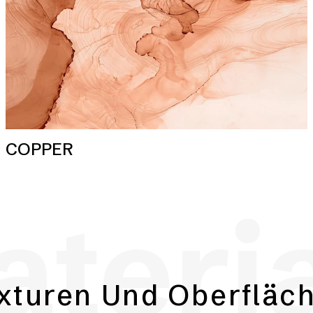
COPPER
teri
xturen Und Oberfläc