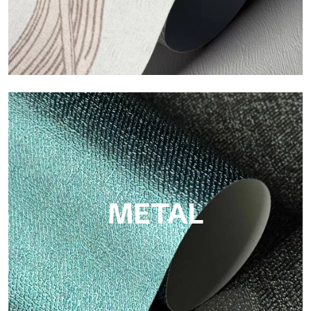
ECO
Eco von Tecnografica ist die ökologische Tapete aus
Zellulosefaser: nachhaltige Unterstützung, ohne PVC, mit
hellen Farben und hoher Qualität.
METAL