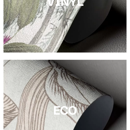
VINYL
Vinyl
Die Vinyloberflächen der Tapeten von Tecnografica bieten
widerstandsfähige, strukturierte und optisch anspruchsvolle
Flächen.
ECO