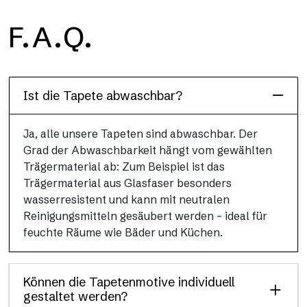
H2O
F.A.Q.
H2O ist die wasserdichte Glasfaser-Badezimmertapete, ideal
für Duschkabinen und feuchte Umgebungen, mit hoher
Auflösung und brillanten Farben.
Ist die Tapete abwaschbar?
Ja, alle unsere Tapeten sind abwaschbar. Der
Grad der Abwaschbarkeit hängt vom gewählten
Trägermaterial ab: Zum Beispiel ist das
Trägermaterial aus Glasfaser besonders
wasserresistent und kann mit neutralen
Reinigungsmitteln gesäubert werden – ideal für
feuchte Räume wie Bäder und Küchen.
Können die Tapetenmotive individuell
gestaltet werden?