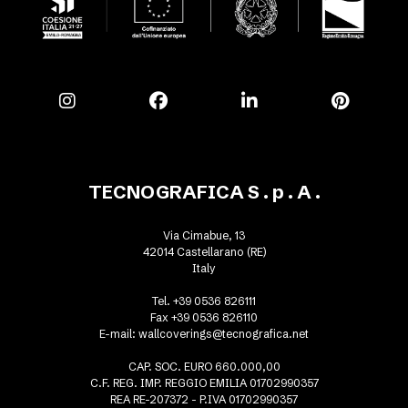
TECNOGRAFICA S . p . A .
Via Cimabue, 13
42014 Castellarano (RE)
Italy
Tel. +39 0536 826111
Fax +39 0536 826110
E-mail:
wallcoverings@tecnografica.net
CAP. SOC. EURO 660.000,00
C.F. REG. IMP. REGGIO EMILIA 01702990357
REA RE-207372 - P.IVA 01702990357