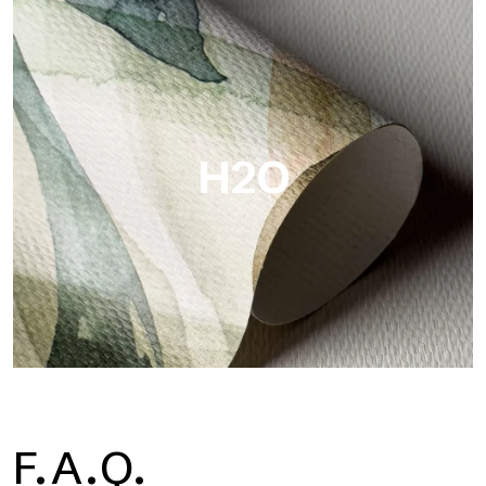
Metal
Metal ist die metallische Tapete von Tecnografica, mit
einzigartigen metallischen Reflexen, die Gold-, Silber-, Kupfer-
und satte Farben hervorheben.
H2O
H2O
F.A.Q.
H2O ist die wasserdichte Glasfaser-Badezimmertapete, ideal