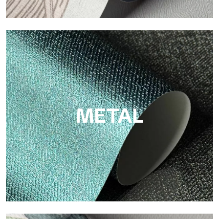
ECO
Eco von Tecnografica ist die ökologische Tapete aus
Zellulosefaser: nachhaltige Unterstützung, ohne PVC, mit
hellen Farben und hoher Qualität.
METAL