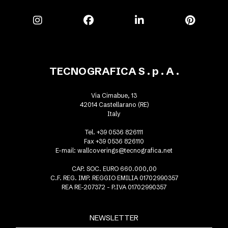
TECNOGRAFICA S . p . A .
Via Cimabue, 13
42014 Castellarano (RE)
Italy
Tel. +39 0536 826111
Fax +39 0536 826110
E-mail:
wallcoverings@tecnografica.net
CAP. SOC. EURO 660.000,00
C.F. REG. IMP. REGGIO EMILIA 01702990357
REA RE-207372 - P.IVA 01702990357
NEWSLETTER