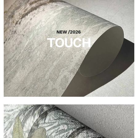
Craft
Oberfläche, inspiriert von natürlichen Fasern, mit einer
essentiellen Struktur, die der Fläche Balance, Tiefe und eine
elegante Materialität verleiht.
TOUCH
Touch
Oberfläche mit faseriger und unregelmäßiger Struktur und