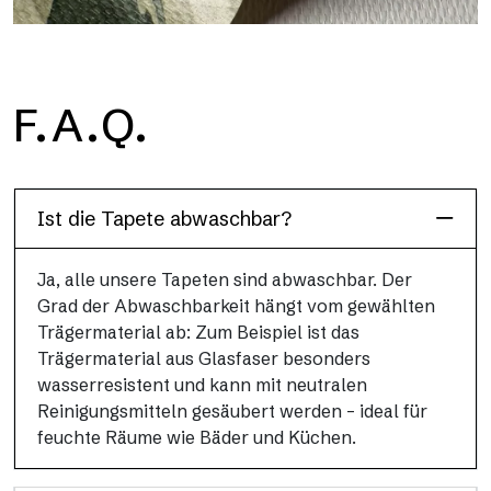
H2O
F.A.Q.
H2O ist die wasserdichte Glasfaser-Badezimmertapete, ideal
für Duschkabinen und feuchte Umgebungen, mit hoher
Auflösung und brillanten Farben.
Ist die Tapete abwaschbar?
Ja, alle unsere Tapeten sind abwaschbar. Der
Grad der Abwaschbarkeit hängt vom gewählten
Trägermaterial ab: Zum Beispiel ist das
Trägermaterial aus Glasfaser besonders
wasserresistent und kann mit neutralen
Reinigungsmitteln gesäubert werden – ideal für
feuchte Räume wie Bäder und Küchen.