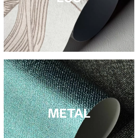
ECO
Eco von Tecnografica ist die ökologische Tapete aus
Zellulosefaser: nachhaltige Unterstützung, ohne PVC, mit
hellen Farben und hoher Qualität.
METAL