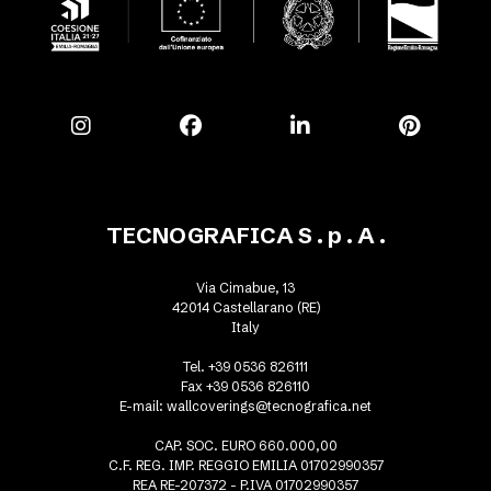
TECNOGRAFICA S . p . A .
Via Cimabue, 13
42014 Castellarano (RE)
Italy
Tel. +39 0536 826111
Fax +39 0536 826110
E-mail:
wallcoverings@tecnografica.net
CAP. SOC. EURO 660.000,00
C.F. REG. IMP. REGGIO EMILIA 01702990357
REA RE-207372 - P.IVA 01702990357