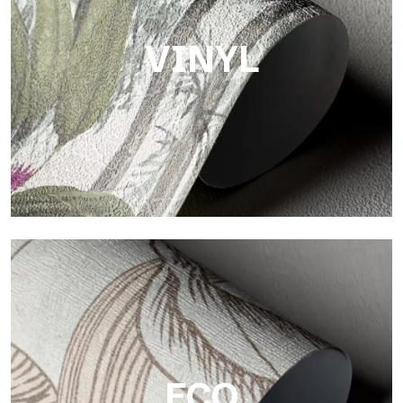
einer weichen Textur, die Wärme und Authentizität vermittelt.
VINYL
Vinyl
Die Vinyloberflächen der Tapeten von Tecnografica bieten
widerstandsfähige, strukturierte und optisch anspruchsvolle
Flächen.
ECO