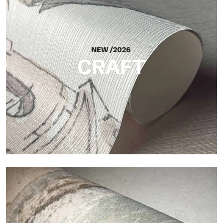
Silk
Helle und elegante Oberfläche mit feiner vertikaler Struktur,
die das Licht reflektiert und der Fläche Tiefe verleiht.
CRAFT
Craft
Oberfläche, inspiriert von natürlichen Fasern, mit einer
essentiellen Struktur, die der Fläche Balance, Tiefe und eine
elegante Materialität verleiht.