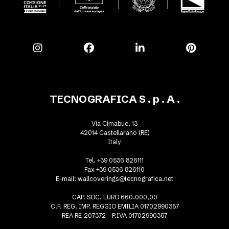
TECNOGRAFICA S . p . A .
Via Cimabue, 13
42014 Castellarano (RE)
Italy
Tel. +39 0536 826111
Fax +39 0536 826110
E-mail:
wallcoverings@tecnografica.net
CAP. SOC. EURO 660.000,00
C.F. REG. IMP. REGGIO EMILIA 01702990357
REA RE-207372 - P.IVA 01702990357