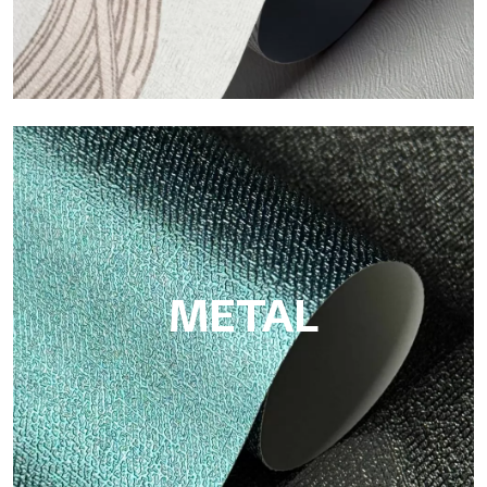
ECO
Eco von Tecnografica ist die ökologische Tapete aus
Zellulosefaser: nachhaltige Unterstützung, ohne PVC, mit
hellen Farben und hoher Qualität.
METAL