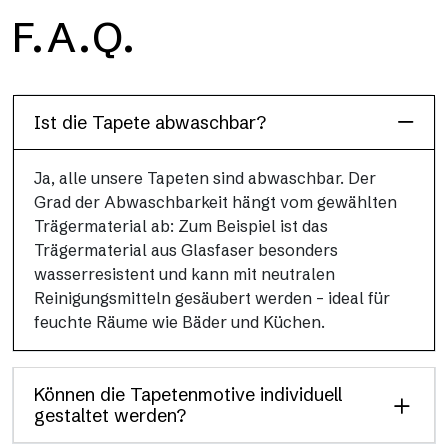
H2O
F.A.Q.
H2O ist die wasserdichte Glasfaser-Badezimmertapete, ideal
für Duschkabinen und feuchte Umgebungen, mit hoher
Auflösung und brillanten Farben.
Ist die Tapete abwaschbar?
Ja, alle unsere Tapeten sind abwaschbar. Der
Grad der Abwaschbarkeit hängt vom gewählten
Trägermaterial ab: Zum Beispiel ist das
Trägermaterial aus Glasfaser besonders
wasserresistent und kann mit neutralen
Reinigungsmitteln gesäubert werden – ideal für
feuchte Räume wie Bäder und Küchen.
Können die Tapetenmotive individuell
gestaltet werden?