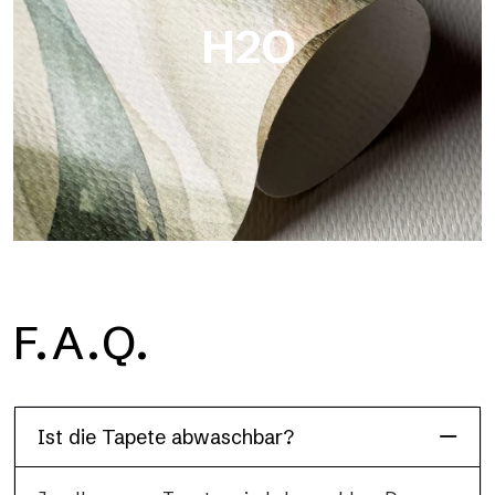
H2O
H2O
F.A.Q.
H2O ist die wasserdichte Glasfaser-Badezimmertapete, ideal
für Duschkabinen und feuchte Umgebungen, mit hoher
Auflösung und brillanten Farben.
Ist die Tapete abwaschbar?