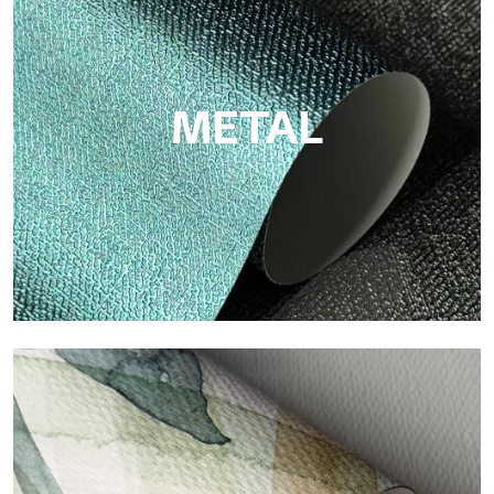
Eco von Tecnografica ist die ökologische Tapete aus
Zellulosefaser: nachhaltige Unterstützung, ohne PVC, mit
hellen Farben und hoher Qualität.
METAL
Metal
Metal ist die metallische Tapete von Tecnografica, mit
einzigartigen metallischen Reflexen, die Gold-, Silber-, Kupfer-
und satte Farben hervorheben.