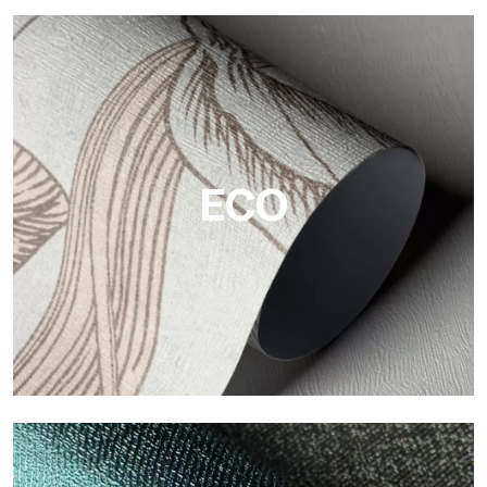
Vinyl
Die Vinyloberflächen der Tapeten von Tecnografica bieten
widerstandsfähige, strukturierte und optisch anspruchsvolle
Flächen.
ECO
ECO