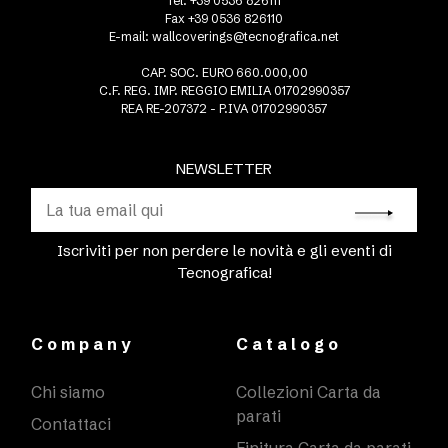
Tel. +39 0536 826111
Fax +39 0536 826110
E-mail:
wallcoverings@tecnografica.net
CAP. SOC. EURO 660.000,00
C.F. REG. IMP. REGGIO EMILIA 01702990357
REA RE-207372 - P.IVA 01702990357
NEWSLETTER
Iscriviti per non perdere le novità e gli eventi di
Tecnografica!
Company
Catalogo
Chi siamo
Collezioni Carta da
parati
Contattaci
Finitura Carta da parati