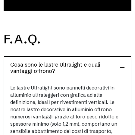
F.A.Q.
Project
Ultralight Project è un pannello composito in alluminio da 3 mm
Cosa sono le lastre Ultralight e quali
vantaggi offrono?
Le lastre Ultralight sono pannelli decorativi in
alluminio ultraleggeri con grafica ad alta
definizione, ideali per rivestimenti verticali. Le
nostre lastre decorative in alluminio offrono
numerosi vantaggi: grazie al loro peso ridotto e
spessore minimo (solo 1,2 mm), comportano un
sensibile abbattimento dei costi di trasporto,