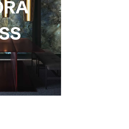
ORA
SS