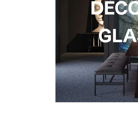
DÈC
GLA