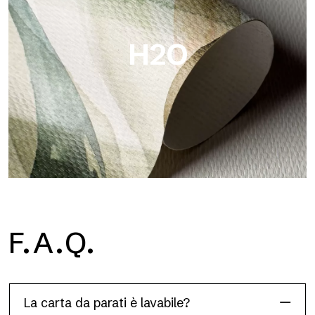
colori saturi.
H2O
H2O
F.A.Q.
H2O è la carta da parati per bagno in fibra di vetro
impermeabile, ideale per box doccia e ambienti umidi, con alta
definizione e colori brillanti.
La carta da parati è lavabile?