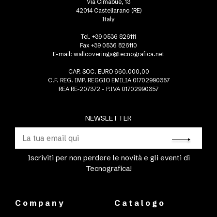
Via Cimabue, 13
42014 Castellarano (RE)
Italy
Tel. +39 0536 826111
Fax +39 0536 826110
E-mail:
wallcoverings@tecnografica.net
CAP. SOC. EURO 660.000,00
C.F. REG. IMP. REGGIO EMILIA 01702990357
REA RE-207372 - P.IVA 01702990357
NEWSLETTER
Iscriviti per non perdere le novità e gli eventi di
Tecnografica!
Company
Catalogo