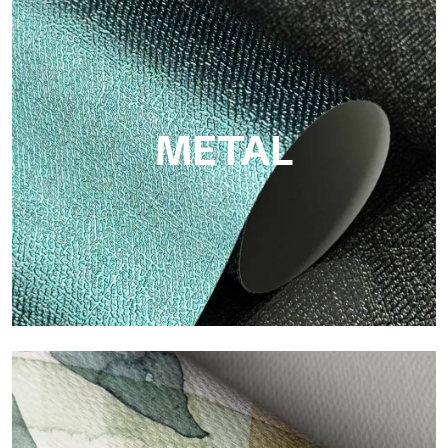
Eco
Eco di Tecnografica è la carta da parati ecologica in fibra di
cellulosa: supporto sostenibile, senza PVC, con colori brillanti
e alta qualità.
METAL
Metal
Metal è la carta da parati metallizzata di Tecnografica, con
riflessi metallici unici che valorizzano oro, argento, rame e