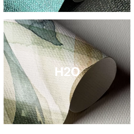
Metal
Metal è la carta da parati metallizzata di Tecnografica, con
riflessi metallici unici che valorizzano oro, argento, rame e
colori saturi.
H2O