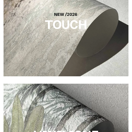
dona equilibrio, profondità e una matericità elegante.
TOUCH
Touch
Finitura dalla trama fibrosa e irregolare, con texture morbida
che dona calore e autenticità alla superficie.