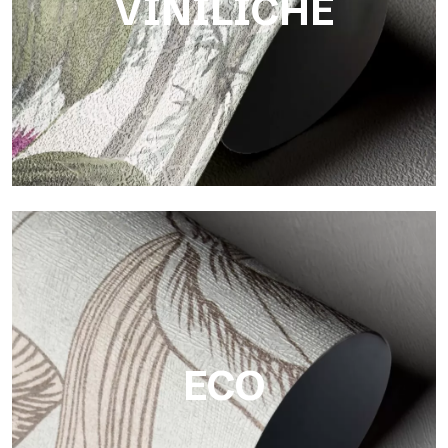
VINILICHE
Viniliche
Le finiture viniliche delle carte da parati Tecnografica offrono
superfici resistenti, materiche e visivamente raffinate.
ECO