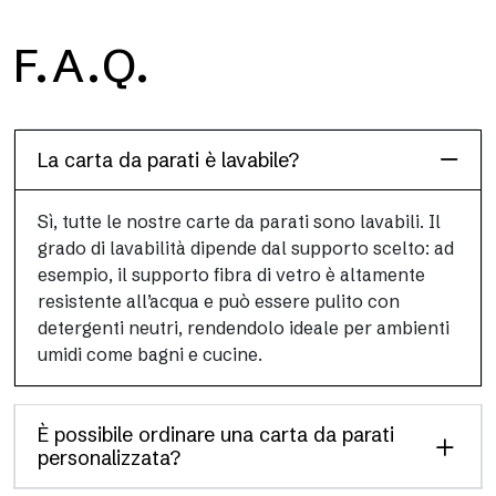
H2O
F.A.Q.
H2O è la carta da parati per bagno in fibra di vetro
impermeabile, ideale per box doccia e ambienti umidi, con alta
definizione e colori brillanti.
La carta da parati è lavabile?
Sì, tutte le nostre carte da parati sono lavabili. Il
grado di lavabilità dipende dal supporto scelto: ad
esempio, il supporto fibra di vetro è altamente
resistente all’acqua e può essere pulito con
detergenti neutri, rendendolo ideale per ambienti
umidi come bagni e cucine.
È possibile ordinare una carta da parati
personalizzata?