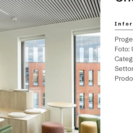
Info
Proget
Foto: 
Catego
Settor
Prodo