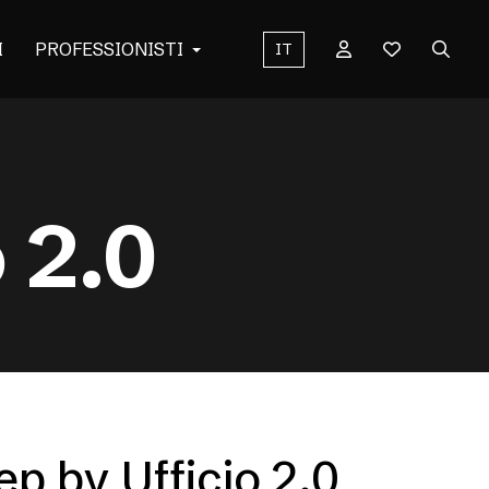
I
PROFESSIONISTI
IT
 2.0
p by Ufficio 2.0