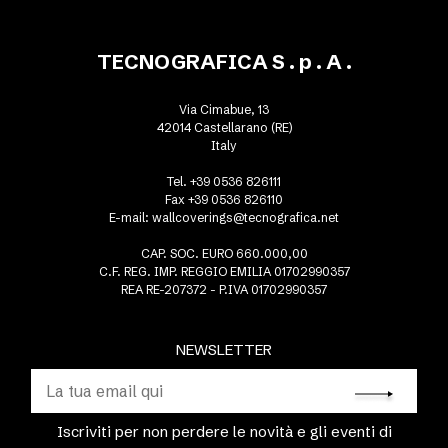
TECNOGRAFICA S . p . A .
Via Cimabue, 13
42014 Castellarano (RE)
Italy
Tel. +39 0536 826111
Fax +39 0536 826110
E-mail:
wallcoverings@tecnografica.net
CAP. SOC. EURO 660.000,00
C.F. REG. IMP. REGGIO EMILIA 01702990357
REA RE-207372 - P.IVA 01702990357
NEWSLETTER
Iscriviti per non perdere le novità e gli eventi di