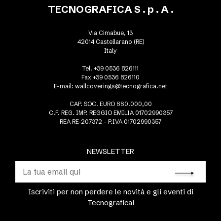
TECNOGRAFICA S . p . A .
Via Cimabue, 13
42014 Castellarano (RE)
Italy
Tel. +39 0536 826111
Fax +39 0536 826110
E-mail:
wallcoverings@tecnografica.net
CAP. SOC. EURO 660.000,00
C.F. REG. IMP. REGGIO EMILIA 01702990357
REA RE-207372 - P.IVA 01702990357
NEWSLETTER
Iscriviti per non perdere le novità e gli eventi di
Tecnografica!