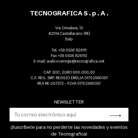
TECNOGRAFICA S . p . A .
Via Cimabue, 13
42014 Castellarano (RE)
Italy
Tel. +39 0536 826111
Fax +39 0536 826110
E-mail:
wallcoverings@tecnografica.net
CAP. SOC. EURO 660.000,00
C.F. REG. IMP. REGGIO EMILIA 01702990357
REA RE-207372 - P.IVA 01702990357
NEWSLETTER
¡Suscríbete para no perderte las novedades y eventos
de Tecnografica!