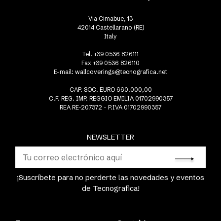
Via Cimabue, 13
42014 Castellarano (RE)
Italy
Tel. +39 0536 826111
Fax +39 0536 826110
E-mail:
wallcoverings@tecnografica.net
CAP. SOC. EURO 660.000,00
C.F. REG. IMP. REGGIO EMILIA 01702990357
REA RE-207372 - P.IVA 01702990357
NEWSLETTER
¡Suscríbete para no perderte las novedades y eventos
de Tecnografica!