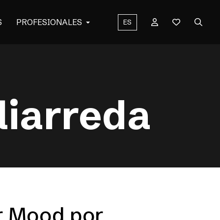
S
PROFESIONALES
ES
liarreda
r Mood por