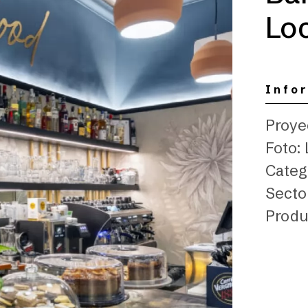
Lo
Info
Proye
Foto: 
Categ
Secto
Produ