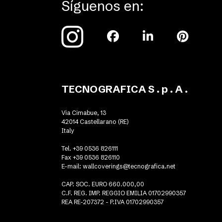
Síguenos en:
TECNOGRAFICA S . p . A .
Via Cimabue, 13
42014 Castellarano (RE)
Italy
Tel. +39 0536 826111
Fax +39 0536 826110
E-mail:
wallcoverings@tecnografica.net
CAP. SOC. EURO 660.000,00
C.F. REG. IMP. REGGIO EMILIA 01702990357
REA RE-207372 - P.IVA 01702990357