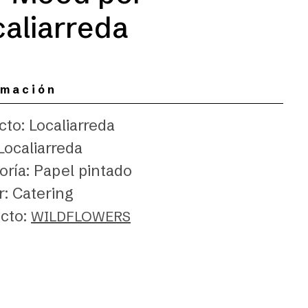
caliarreda
rmación
cto: Localiarreda
Localiarreda
oría: Papel pintado
r: Catering
cto:
WILDFLOWERS