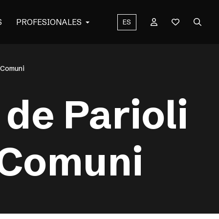
S
PROFESIONALES
ES
i Comuni
de Parioli
 Comuni