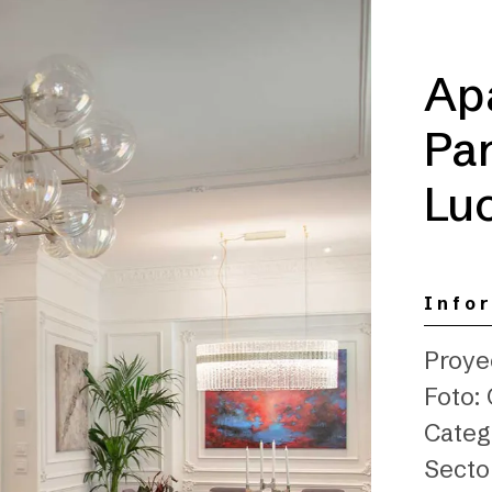
Apa
Par
Lu
Info
Proye
Foto:
Categ
Secto