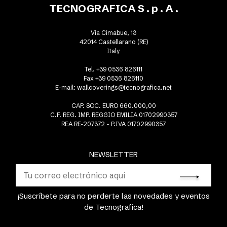
TECNOGRAFICA S . p . A .
Via Cimabue, 13
42014 Castellarano (RE)
Italy
Tel. +39 0536 826111
Fax +39 0536 826110
E-mail:
wallcoverings@tecnografica.net
CAP. SOC. EURO 660.000,00
C.F. REG. IMP. REGGIO EMILIA 01702990357
REA RE-207372 - P.IVA 01702990357
NEWSLETTER
¡Suscríbete para no perderte las novedades y eventos
de Tecnografica!