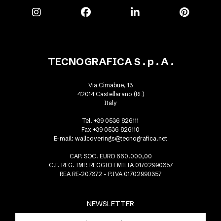
TECNOGRAFICA S . p . A .
Via Cimabue, 13
42014 Castellarano (RE)
Italy
Tel. +39 0536 826111
Fax +39 0536 826110
E-mail:
wallcoverings@tecnografica.net
CAP. SOC. EURO 660.000,00
C.F. REG. IMP. REGGIO EMILIA 01702990357
REA RE-207372 - P.IVA 01702990357
NEWSLETTER